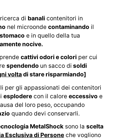
 ricerca di
banali
contenitori in
no
nel microonde
contaminando
il
stomaco
e in quello della tua
tamente nocive.
 prende
cattivi odori e colori
per cui
are
spendendo
un sacco di
soldi
ni volta
di stare risparmiando]
 per gli appassionati dei contenitori
di
esplodere
con il calore
eccessivo
e
ausa del loro peso, occupando
azio
quando devi conservarli.
ecnoclogia MetalShock
sono la
scelta
a Esclusiva di Persone
che vogliono