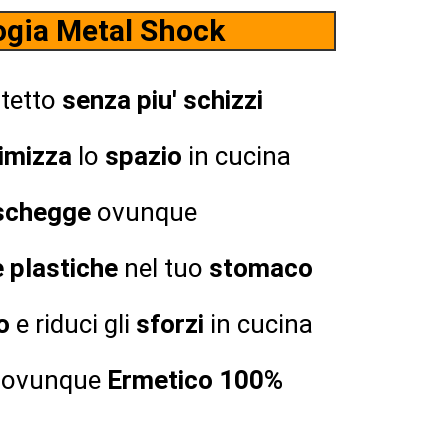
ogia Metal Shock
tetto
senza piu' schizzi
imizza
lo
spazio
in cucina
schegge
ovunque
e
plastiche
nel tuo
stomaco
o
e riduci gli
sforzi
in cucina
 ovunque
Ermetico 100%