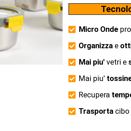
Tecnol
Micro Onde
pro
Organizza
e
ott
Mai piu'
vetri e
Mai piu'
tossin
Recupera
temp
Trasporta
cibo