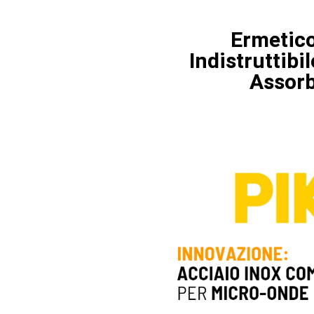
Ermetico
Indistruttibi
Assorb