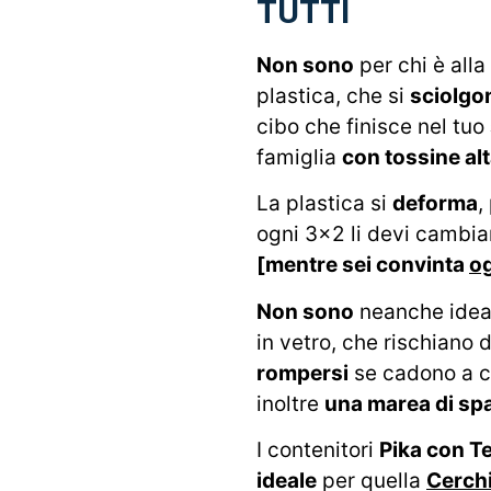
TUTTI
Non sono
per chi è alla
plastica, che si
sciolgo
cibo che finisce nel tuo
famiglia
con tossine al
La plastica si
deforma
,
ogni 3×2 li devi cambi
[mentre sei convinta
og
Non sono
neanche ideali
in vetro, che rischiano 
rompersi
se cadono a c
inoltre
una marea di sp
I contenitori
Pika con T
ideale
per quella
Cerchi