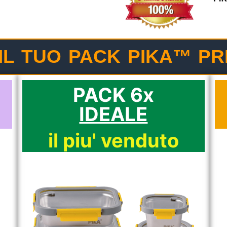
 IL TUO PACK PIKA™ PR
PACK 6x
IDEALE
il piu' venduto