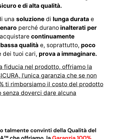
icuro e di alta qualità.
 di una
soluzione
di
lunga durata
e
denaro
perché durano
inalterati
per
 acquistare
continuamente
 bassa qualità
e, soprattutto,
poco
 dei tuoi cari,
prova a immaginare.
 fiducia nel prodotto, offriamo la
ICURA, l’unica garanzia che se non
% ti rimborsiamo il costo del prodotto
mo senza doverci dare alcuna