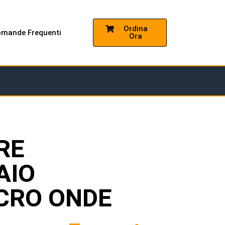
Ordina
mande Frequenti
Ora
RE
AIO
ICRO ONDE