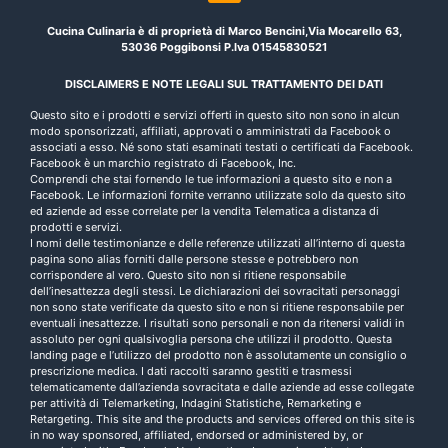
Cucina Culinaria è di proprietà di Marco Bencini,Via Mocarello 63,
53036 Poggibonsi P.Iva 01545830521
DISCLAIMERS E NOTE LEGALI SUL TRATTAMENTO DEI DATI
Questo sito e i prodotti e servizi offerti in questo sito non sono in alcun
modo sponsorizzati, affiliati, approvati o amministrati da Facebook o
associati a esso. Né sono stati esaminati testati o certificati da Facebook.
Facebook è un marchio registrato di Facebook, Inc.
Comprendi che stai fornendo le tue informazioni a questo sito e non a
Facebook. Le informazioni fornite verranno utilizzate solo da questo sito
ed aziende ad esse correlate per la vendita Telematica a distanza di
prodotti e servizi.
I nomi delle testimonianze e delle referenze utilizzati all’interno di questa
pagina sono alias forniti dalle persone stesse e potrebbero non
corrispondere al vero. Questo sito non si ritiene responsabile
dell’inesattezza degli stessi. Le dichiarazioni dei sovracitati personaggi
non sono state verificate da questo sito e non si ritiene responsabile per
eventuali inesattezze. I risultati sono personali e non da ritenersi validi in
assoluto per ogni qualsivoglia persona che utilizzi il prodotto. Questa
landing page e l’utilizzo del prodotto non è assolutamente un consiglio o
prescrizione medica. I dati raccolti saranno gestiti e trasmessi
telematicamente dall’azienda sovracitata e dalle aziende ad esse collegate
per attività di Telemarketing, Indagini Statistiche, Remarketing e
Retargeting. This site and the products and services offered on this site is
in no way sponsored, affiliated, endorsed or administered by, or