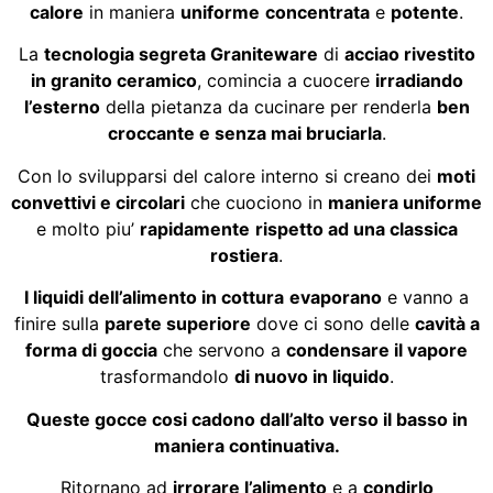
calore
in maniera
uniforme
concentrata
e
potente
.
La
tecnologia segreta Graniteware
di
acciao rivestito
in granito ceramico
, comincia a cuocere
irradiando
l’esterno
della pietanza da cucinare per renderla
ben
croccante e senza mai bruciarla
.
Con lo svilupparsi del calore interno si creano dei
moti
convettivi e circolari
che cuociono in
maniera uniforme
e molto piu’
rapidamente
rispetto ad una classica
rostiera
.
I liquidi dell’alimento in cottura
evaporano
e vanno a
finire sulla
parete superiore
dove ci sono delle
cavità a
forma di goccia
che servono a
condensare il vapore
trasformandolo
di nuovo in liquido
.
Queste gocce cosi cadono dall’alto verso il basso in
maniera continuativa.
Ritornano ad
irrorare l’alimento
e a
condirlo