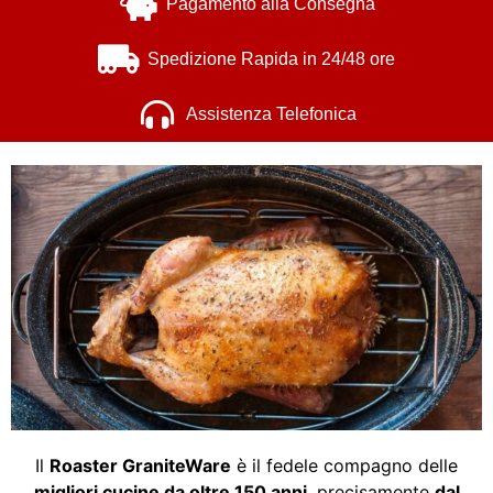
Pagamento alla Consegna
Spedizione Rapida in 24/48 ore
Assistenza Telefonica
Il
Roaster GraniteWare
è il fedele compagno delle
migliori cucine da oltre 150 anni
, precisamente
dal