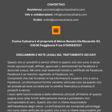
CONTATTACI
Assistenza
: assistenza@cucinaculinaria.com
Info e collaborazioni
: info@cucinaculinaria.com
Ordini
: ordini@cucinaculinaria.com
Cucina Culinaria è di proprietà di Marco Bencini,Via Mocarello 63,
53036 Poggibonsi P.Iva 01545830521
DISCLAIMERS E NOTE LEGALI SUL TRATTAMENTO DEI DATI
Questo sito e i prodotti e servizi offerti in questo sito non sono in alcun
modo sponsorizzati, affiliati, approvati o amministrati da Facebook o
associati a esso. Né sono stati esaminati testati o certificati da Facebook.
Facebook è un marchio registrato di Facebook, Inc.
Comprendi che stai fornendo le tue informazioni a questo sito e non a
Facebook. Le informazioni fornite verranno utilizzate solo da questo sito
ed aziende ad esse correlate per la vendita Telematica a distanza di
prodotti e servizi.
I nomi delle testimonianze e delle referenze utilizzati all’interno di questa
pagina sono alias forniti dalle persone stesse e potrebbero non
corrispondere al vero. Questo sito non si ritiene responsabile
dell’inesattezza degli stessi. Le dichiarazioni dei sovracitati personaggi
non sono state verificate da questo sito e non si ritiene responsabile per