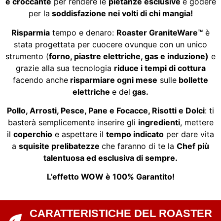
e croccante
per rendere le
pietanze
esclusive
e godere
per la
soddisfazione nei volti di chi mangia!
Risparmia
tempo e denaro:
Roaster GraniteWare™
è
stata progettata per cuocere ovunque con un unico
strumento (
forno, piastre elettriche, gas e induzione)
e
grazie alla sua tecnologia
riduce i tempi di cottura
facendo anche
risparmiare ogni mese
sulle
bollette
elettriche
e del
gas.
Pollo, Arrosti, Pesce, Pane e Focacce, Risotti e Dolci
: ti
basterà semplicemente inserire gli
ingredienti
, mettere
il
coperchio
e aspettare il
tempo indicato
per dare vita
a
squisite prelibatezze
che faranno di te la
Chef più
talentuosa ed esclusiva di sempre.
L’effetto WOW è 100% Garantito!
CARATTERISTICHE DEL ROASTER