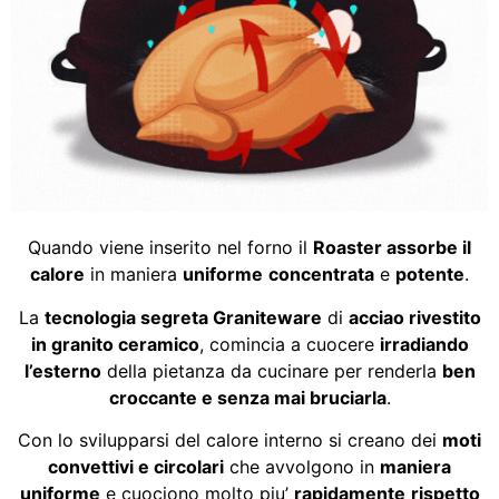
Quando viene inserito nel forno il
Roaster assorbe il
calore
in maniera
uniforme
concentrata
e
potente
.
La
tecnologia segreta Graniteware
di
acciao rivestito
in granito ceramico
, comincia a cuocere
irradiando
l’esterno
della pietanza da cucinare per renderla
ben
croccante e senza mai bruciarla
.
Con lo svilupparsi del calore interno si creano dei
moti
convettivi e circolari
che avvolgono in
maniera
uniforme
e cuociono molto piu’
rapidamente
rispetto