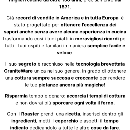
1871
.
Già
record di vendite in America e in tutta Europa
, è
stato progettato per
ottenere l’eccellenza dei
sapori
anche senza avere alcuna esperienza in cucina
trasformando cosi i tuoi piatti in
meravigliosi ricordi
per
tutti i tuoi ospiti e familari in maniera
semplice facile e
veloce
.
Il suo
segreto
è racchiuso nella
tecnologia brevettata
GraniteWare
unica nel suo genere, in grado di ottenere
una
cottura sempre succosa e croccante
per rendere
le tue
pietanze ancora più magiche!
Risparmia
tempo e denaro:
accorcia i tempi di cottura
e non dovrai più
sporcare ogni volta il forno.
Con il
Roaster
prendi una
ricetta
, inserisci dentro gli
ingredienti
, metti il
coperchio
e aspetti il
tempo
indicato
dedicandolo a tutte le altre
cose da fare
.