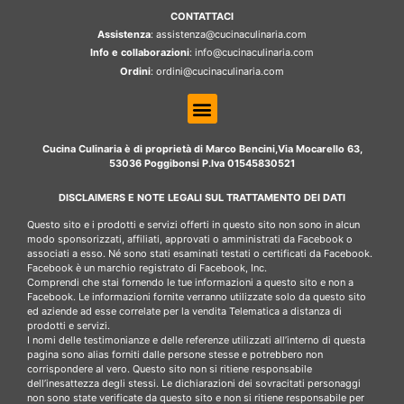
CONTATTACI
Assistenza
: assistenza@cucinaculinaria.com
Info e collaborazioni
: info@cucinaculinaria.com
Ordini
: ordini@cucinaculinaria.com
Cucina Culinaria è di proprietà di Marco Bencini,Via Mocarello 63,
53036 Poggibonsi P.Iva 01545830521
DISCLAIMERS E NOTE LEGALI SUL TRATTAMENTO DEI DATI
Questo sito e i prodotti e servizi offerti in questo sito non sono in alcun
modo sponsorizzati, affiliati, approvati o amministrati da Facebook o
associati a esso. Né sono stati esaminati testati o certificati da Facebook.
Facebook è un marchio registrato di Facebook, Inc.
Comprendi che stai fornendo le tue informazioni a questo sito e non a
Facebook. Le informazioni fornite verranno utilizzate solo da questo sito
ed aziende ad esse correlate per la vendita Telematica a distanza di
prodotti e servizi.
I nomi delle testimonianze e delle referenze utilizzati all’interno di questa
pagina sono alias forniti dalle persone stesse e potrebbero non
corrispondere al vero. Questo sito non si ritiene responsabile
dell’inesattezza degli stessi. Le dichiarazioni dei sovracitati personaggi
non sono state verificate da questo sito e non si ritiene responsabile per