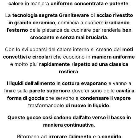
calore
in maniera
uniforme
concentrata
e
potente
.
La
tecnologia segreta Graniteware
di
acciao rivestito
in granito ceramico
, comincia a cuocere
irradiando
l’esterno
della pietanza da cucinare per renderla
ben
croccante e senza mai bruciarla
.
Con lo svilupparsi del calore interno si creano dei
moti
convettivi e circolari
che cuociono in
maniera uniforme
e molto piu’
rapidamente
rispetto ad una classica
rostiera
.
I liquidi dell’alimento in cottura
evaporano
e vanno a
finire sulla
parete superiore
dove ci sono delle
cavità a
forma di goccia
che servono a
condensare il vapore
trasformandolo
di nuovo in liquido
.
Queste gocce cosi cadono dall’alto verso il basso in
maniera continuativa.
Ritornano ad
irrorare l’alimento
e a
condirlo