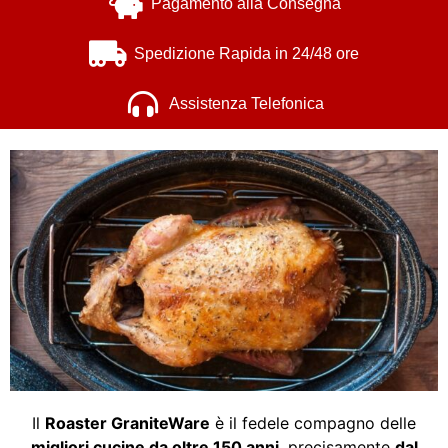
Pagamento alla Consegna
Spedizione Rapida in 24/48 ore
Assistenza Telefonica
Il
Roaster GraniteWare
è il fedele compagno delle
migliori cucine da oltre 150 anni
, precisamente
dal