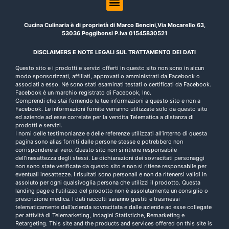
Cucina Culinaria è di proprietà di Marco Bencini,Via Mocarello 63,
53036 Poggibonsi P.Iva 01545830521
DISCLAIMERS E NOTE LEGALI SUL TRATTAMENTO DEI DATI
Questo sito e i prodotti e servizi offerti in questo sito non sono in alcun
modo sponsorizzati, affiliati, approvati o amministrati da Facebook o
associati a esso. Né sono stati esaminati testati o certificati da Facebook.
Facebook è un marchio registrato di Facebook, Inc.
Comprendi che stai fornendo le tue informazioni a questo sito e non a
Facebook. Le informazioni fornite verranno utilizzate solo da questo sito
ed aziende ad esse correlate per la vendita Telematica a distanza di
prodotti e servizi.
I nomi delle testimonianze e delle referenze utilizzati all’interno di questa
pagina sono alias forniti dalle persone stesse e potrebbero non
corrispondere al vero. Questo sito non si ritiene responsabile
dell’inesattezza degli stessi. Le dichiarazioni dei sovracitati personaggi
non sono state verificate da questo sito e non si ritiene responsabile per
eventuali inesattezze. I risultati sono personali e non da ritenersi validi in
assoluto per ogni qualsivoglia persona che utilizzi il prodotto. Questa
landing page e l’utilizzo del prodotto non è assolutamente un consiglio o
prescrizione medica. I dati raccolti saranno gestiti e trasmessi
telematicamente dall’azienda sovracitata e dalle aziende ad esse collegate
per attività di Telemarketing, Indagini Statistiche, Remarketing e
Retargeting. This site and the products and services offered on this site is