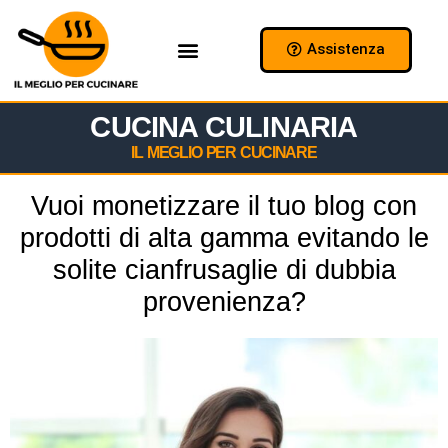
Assistenza
Chi Siamo
Collabora con Noi
CUCINA CULINARIA
IL MEGLIO PER CUCINARE
Vuoi monetizzare il tuo blog con
prodotti di alta gamma evitando le
solite cianfrusaglie di dubbia
provenienza?