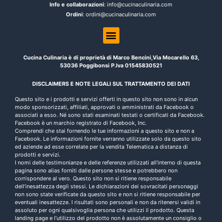
Info e collaborazioni
: info@cucinaculinaria.com
Ordini
: ordini@cucinaculinaria.com
Cucina Culinaria è di proprietà di Marco Bencini,Via Mocarello 63,
53036 Poggibonsi P.Iva 01545830521
DISCLAIMERS E NOTE LEGALI SUL TRATTAMENTO DEI DATI
Questo sito e i prodotti e servizi offerti in questo sito non sono in alcun
modo sponsorizzati, affiliati, approvati o amministrati da Facebook o
associati a esso. Né sono stati esaminati testati o certificati da Facebook.
Facebook è un marchio registrato di Facebook, Inc.
Comprendi che stai fornendo le tue informazioni a questo sito e non a
Facebook. Le informazioni fornite verranno utilizzate solo da questo sito
ed aziende ad esse correlate per la vendita Telematica a distanza di
prodotti e servizi.
I nomi delle testimonianze e delle referenze utilizzati all’interno di questa
pagina sono alias forniti dalle persone stesse e potrebbero non
corrispondere al vero. Questo sito non si ritiene responsabile
dell’inesattezza degli stessi. Le dichiarazioni dei sovracitati personaggi
non sono state verificate da questo sito e non si ritiene responsabile per
eventuali inesattezze. I risultati sono personali e non da ritenersi validi in
assoluto per ogni qualsivoglia persona che utilizzi il prodotto. Questa
landing page e l’utilizzo del prodotto non è assolutamente un consiglio o