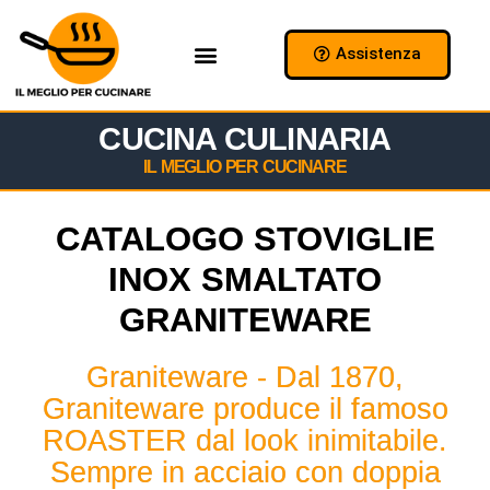
Assistenza
Chi Siamo
Collabora con Noi
CUCINA CULINARIA
IL MEGLIO PER CUCINARE
CATALOGO STOVIGLIE
INOX SMALTATO
GRANITEWARE
Graniteware - Dal 1870,
Graniteware produce il famoso
ROASTER dal look inimitabile.
Sempre in acciaio con doppia