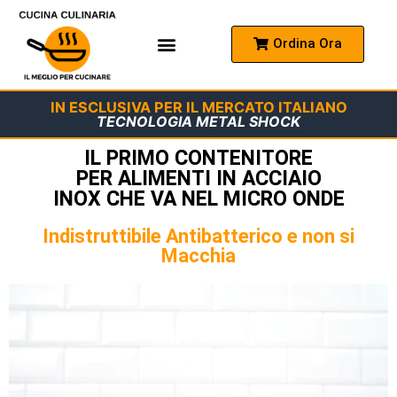
Ordina Ora
Come Funziona
Domande Frequenti
IN ESCLUSIVA PER IL MERCATO ITALIANO
TECNOLOGIA METAL SHOCK
IL PRIMO CONTENITORE
PER ALIMENTI IN ACCIAIO
INOX CHE VA NEL MICRO ONDE
Indistruttibile Antibatterico e non si
Macchia