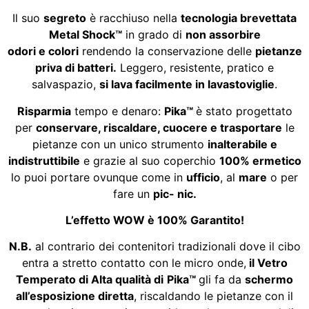
Il suo
segreto
è racchiuso nella
tecnologia brevettata
Metal Shock™
in grado di
non
assorbire
odori
e
colori
rendendo la conservazione delle
pietanze
priva di batteri.
Leggero, resistente, pratico e
salvaspazio,
si lava facilmente in lavastoviglie
.
Risparmia
tempo e denaro:
Pika
™
è stato progettato
per
conservare, riscaldare, cuocere e trasportare
le
pietanze con un unico strumento
inalterabile e
indistruttibile
e grazie al suo coperchio
100% ermetico
lo puoi portare ovunque come in
ufficio
, al
mare
o per
fare un
pic- nic.
L’effetto WOW è 100% Garantito!
N.B.
al contrario dei contenitori tradizionali dove il cibo
entra a stretto contatto con le micro onde,
il Vetro
Temperato di Alta qualità di
Pika
™
gli fa da
schermo
all’esposizione diretta
, riscaldando le pietanze con il