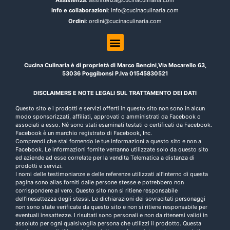
Assistenza
: assistenza@cucinaculinaria.com
Info e collaborazioni
: info@cucinaculinaria.com
Ordini
: ordini@cucinaculinaria.com
Cucina Culinaria è di proprietà di Marco Bencini,Via Mocarello 63,
53036 Poggibonsi P.Iva 01545830521
DISCLAIMERS E NOTE LEGALI SUL TRATTAMENTO DEI DATI
Questo sito e i prodotti e servizi offerti in questo sito non sono in alcun
modo sponsorizzati, affiliati, approvati o amministrati da Facebook o
associati a esso. Né sono stati esaminati testati o certificati da Facebook.
Facebook è un marchio registrato di Facebook, Inc.
Comprendi che stai fornendo le tue informazioni a questo sito e non a
Facebook. Le informazioni fornite verranno utilizzate solo da questo sito
ed aziende ad esse correlate per la vendita Telematica a distanza di
prodotti e servizi.
I nomi delle testimonianze e delle referenze utilizzati all’interno di questa
pagina sono alias forniti dalle persone stesse e potrebbero non
corrispondere al vero. Questo sito non si ritiene responsabile
dell’inesattezza degli stessi. Le dichiarazioni dei sovracitati personaggi
non sono state verificate da questo sito e non si ritiene responsabile per
eventuali inesattezze. I risultati sono personali e non da ritenersi validi in
assoluto per ogni qualsivoglia persona che utilizzi il prodotto. Questa