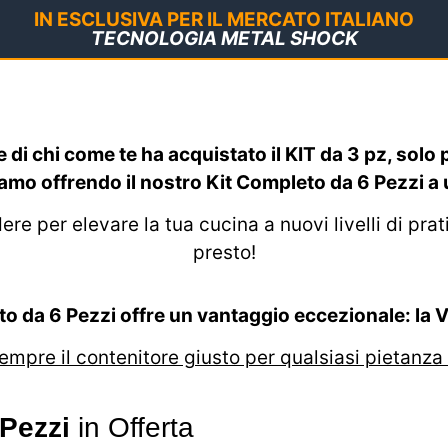
IN ESCLUSIVA PER IL MERCATO ITALIANO
TECNOLOGIA METAL SHOCK
 di chi come te ha acquistato il KIT da 3 pz, solo 
amo offrendo il nostro Kit Completo da 6 Pezzi a u
 per elevare la tua cucina a nuovi livelli di pratici
presto!
to da 6 Pezzi offre un vantaggio eccezionale: la 
empre il contenitore giusto per qualsiasi pietanza
 Pezzi
in Offerta