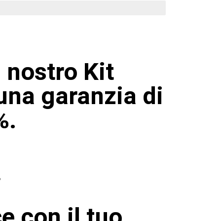
 nostro Kit
una garanzia di
%.
E
e con il tuo