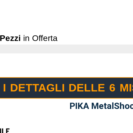
 Pezzi
in Offerta
I DETTAGLI DELLE 6 M
PIKA MetalSho