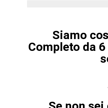
Affrettati!
Siamo così
Completo da 6 
s
Se non sei 