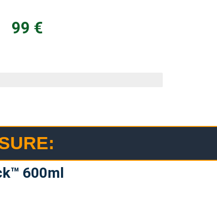
99 €
ISURE:
ck™ 600ml