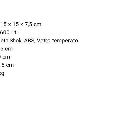
:
15 × 15 × 7,5 cm
,600 Lt.
etalShok, ABS, Vetro temperato
5 cm
0 cm
15 cm
kg