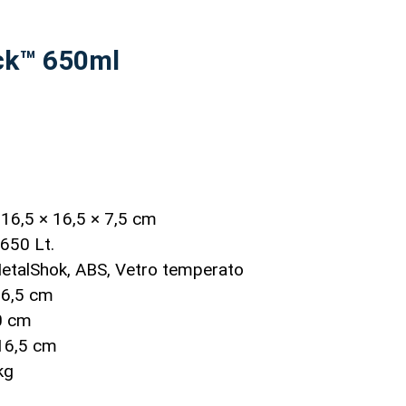
ck™ 650ml
:
16,5 × 16,5 × 7,5 cm
,650 Lt.
etalShok, ABS, Vetro temperato
6,5 cm
0 cm
6,5 cm
kg