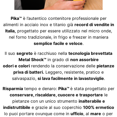
Pika™
è l’autentico contenitore professionale per
alimenti in acciaio inox e titanio già
record di vendite in
Italia,
progettato per essere utilizzato nel micro onde,
nel forno tradizionale, in frigo e freezer in maniera
semplice facile e veloce
.
Il suo
segreto
è racchiuso nella
tecnologia brevettata
Metal Shock™
in grado di
non
assorbire
odori
e
colori
rendendo la conservazione delle
pietanze
priva di batteri.
Leggero, resistente, pratico e
salvaspazio,
si lava facilmente in lavastoviglie
.
Risparmia
tempo e denaro:
Pika
™
è stata progettato per
conservare, riscaldare, cuocere e trasportare
le
pietanze con un unico strumento
inalterabile e
indistruttibile
e grazie al suo coperchio
100% ermetico
lo puoi portare ovunque come in
ufficio
, al
mare
o per