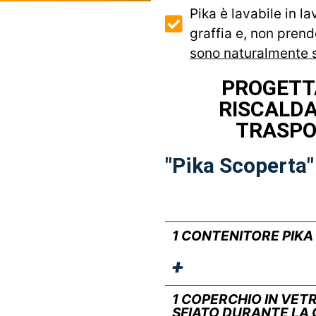
Pika è lavabile in l
graffia e, non prend
sono naturalmente sa
PROGETT
RISCALD
TRASPO
"Pika Scoperta"
1 CONTENITORE PIKA 
+
1 COPERCHIO IN VE
SFIATO DURANTE LA