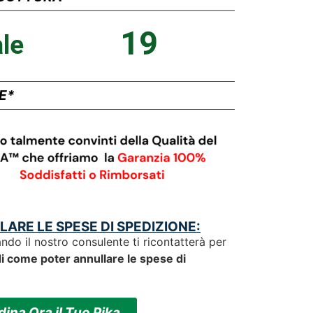
19
le
E*
ARE LE SPESE DI SPEDIZIONE:
ndo il nostro consulente ti ricontatterà per
i come poter annullare le spese di
dina Ora il Tuo Pika