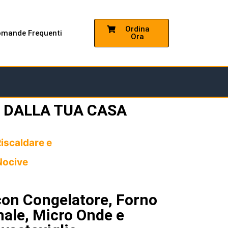
Ordina
mande Frequenti
Ora
A DALLA TUA CASA
Riscaldare e
Nocive
con Congelatore, Forno
nale, Micro Onde e