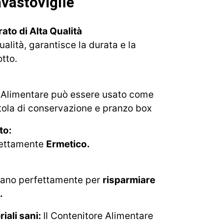
vastoviglie
ato di Alta Qualità
qualità, garantisce la durata e la
tto.
 Alimentare può essere usato come
atola di conservazione e pranzo box
to:
fettamente
Ermetico.
pilano perfettamente per
risparmiare
.
riali sani:
Il Contenitore Alimentare