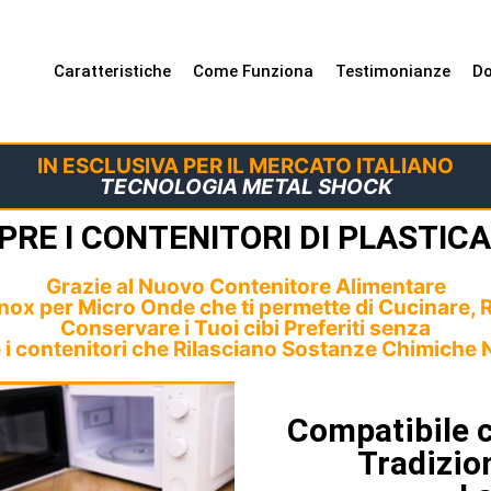
Caratteristiche
Come Funziona
Testimonianze
Do
IN ESCLUSIVA PER IL MERCATO ITALIANO
TECNOLOGIA METAL SHOCK
PRE I CONTENITORI DI PLASTIC
Grazie al Nuovo Contenitore Alimentare
Inox per Micro Onde che ti permette di Cucinare, 
Conservare i Tuoi cibi Preferiti senza
 i contenitori che Rilasciano Sostanze Chimiche 
Compatibile 
Tradizio