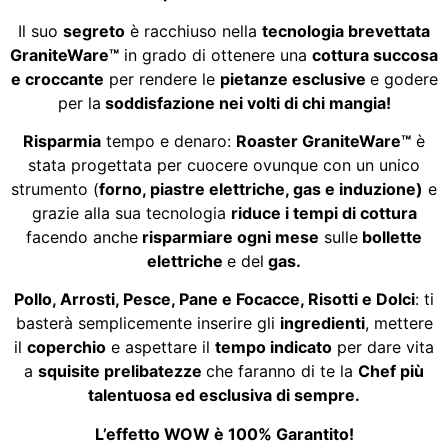
Il suo
segreto
è racchiuso nella
tecnologia brevettata
GraniteWare™
in grado di ottenere una
cottura succosa
e croccante
per rendere le
pietanze
esclusive
e godere
per la
soddisfazione nei volti di chi mangia!
Risparmia
tempo e denaro:
Roaster GraniteWare™
è
stata progettata per cuocere ovunque con un unico
strumento (
forno, piastre elettriche, gas e induzione)
e
grazie alla sua tecnologia
riduce i tempi di cottura
facendo anche
risparmiare ogni mese
sulle
bollette
elettriche
e del
gas.
Pollo, Arrosti, Pesce, Pane e Focacce, Risotti e Dolci
: ti
basterà semplicemente inserire gli
ingredienti
, mettere
il
coperchio
e aspettare il
tempo indicato
per dare vita
a
squisite prelibatezze
che faranno di te la
Chef più
talentuosa ed esclusiva di sempre.
L’effetto WOW è 100% Garantito!