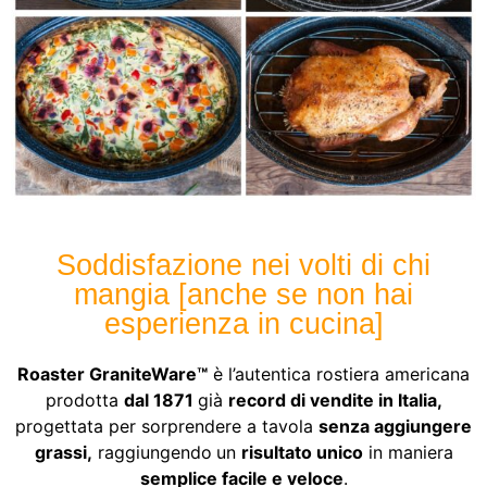
Soddisfazione nei volti di chi
mangia [anche se non hai
esperienza in cucina]
Roaster GraniteWare™
è l’autentica rostiera americana
prodotta
dal 1871
già
record di vendite in Italia,
progettata per sorprendere a tavola
senza aggiungere
grassi,
raggiungendo
un
risultato
unico
in maniera
semplice facile e veloce
.