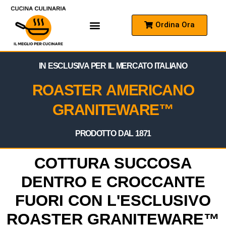
Ordina Ora
Come Funziona
Domande Frequenti
IN ESCLUSIVA PER IL MERCATO ITALIANO
ROASTER AMERICANO
GRANITEWARE™
PRODOTTO DAL 1871
COTTURA SUCCOSA
DENTRO E CROCCANTE
FUORI CON L'ESCLUSIVO
ROASTER GRANITEWARE™