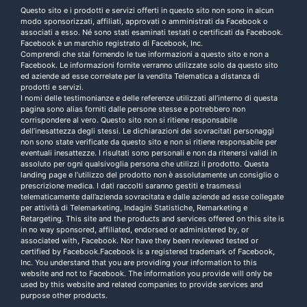
Questo sito e i prodotti e servizi offerti in questo sito non sono in alcun
modo sponsorizzati, affiliati, approvati o amministrati da Facebook o
associati a esso. Né sono stati esaminati testati o certificati da Facebook.
Facebook è un marchio registrato di Facebook, Inc.
Comprendi che stai fornendo le tue informazioni a questo sito e non a
Facebook. Le informazioni fornite verranno utilizzate solo da questo sito
ed aziende ad esse correlate per la vendita Telematica a distanza di
prodotti e servizi.
I nomi delle testimonianze e delle referenze utilizzati all’interno di questa
pagina sono alias forniti dalle persone stesse e potrebbero non
corrispondere al vero. Questo sito non si ritiene responsabile
dell’inesattezza degli stessi. Le dichiarazioni dei sovracitati personaggi
non sono state verificate da questo sito e non si ritiene responsabile per
eventuali inesattezze. I risultati sono personali e non da ritenersi validi in
assoluto per ogni qualsivoglia persona che utilizzi il prodotto. Questa
landing page e l’utilizzo del prodotto non è assolutamente un consiglio o
prescrizione medica. I dati raccolti saranno gestiti e trasmessi
telematicamente dall’azienda sovracitata e dalle aziende ad esse collegate
per attività di Telemarketing, Indagini Statistiche, Remarketing e
Retargeting. This site and the products and services offered on this site is
in no way sponsored, affiliated, endorsed or administered by, or
associated with, Facebook. Nor have they been reviewed tested or
certified by Facebook.Facebook is a registered trademark of Facebook,
Inc. You understand that you are providing your information to this
website and not to Facebook. The information you provide will only be
used by this website and related companies to provide services and
purpose other products.