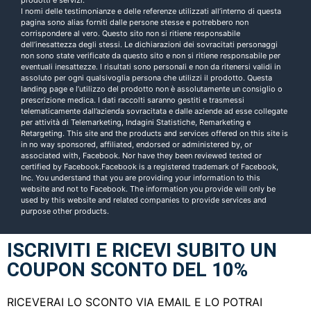
prodotti e servizi.
I nomi delle testimonianze e delle referenze utilizzati all’interno di questa
pagina sono alias forniti dalle persone stesse e potrebbero non
corrispondere al vero. Questo sito non si ritiene responsabile
dell’inesattezza degli stessi. Le dichiarazioni dei sovracitati personaggi
non sono state verificate da questo sito e non si ritiene responsabile per
eventuali inesattezze. I risultati sono personali e non da ritenersi validi in
assoluto per ogni qualsivoglia persona che utilizzi il prodotto. Questa
landing page e l’utilizzo del prodotto non è assolutamente un consiglio o
prescrizione medica. I dati raccolti saranno gestiti e trasmessi
telematicamente dall’azienda sovracitata e dalle aziende ad esse collegate
per attività di Telemarketing, Indagini Statistiche, Remarketing e
Retargeting. This site and the products and services offered on this site is
in no way sponsored, affiliated, endorsed or administered by, or
associated with, Facebook. Nor have they been reviewed tested or
certified by Facebook.Facebook is a registered trademark of Facebook,
Inc. You understand that you are providing your information to this
website and not to Facebook. The information you provide will only be
used by this website and related companies to provide services and
purpose other products.
ISCRIVITI E RICEVI SUBITO UN
COUPON SCONTO DEL 10%
RICEVERAI LO SCONTO VIA EMAIL E LO POTRAI