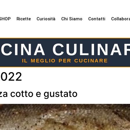
SHOP
Ricette
Curiosità
Chi Siamo
Contatti
Collabor
CINA CULINA
IL MEGLIO PER CUCINARE
2022
za cotto e gustato